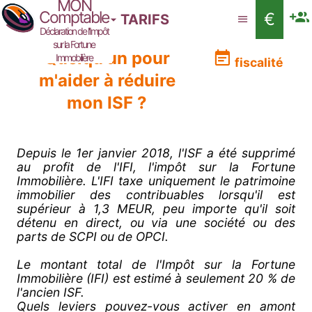
MON
Comptable
€
TARIFS
Déclaration de l'Impôt
sur la Fortune
Quelqu'un pour
Immobilière
fiscalité
m'aider à réduire
mon ISF ?
Depuis le 1er janvier 2018, l'ISF a été supprimé
au profit de l'IFI, l'impôt sur la Fortune
Immobilière. L'IFI taxe uniquement le patrimoine
immobilier des contribuables lorsqu'il est
supérieur à 1,3 MEUR, peu importe qu'il soit
détenu en direct, ou via une société ou des
parts de SCPI ou de OPCI.
Le montant total de l'Impôt sur la Fortune
Immobilière (IFI) est estimé à seulement 20 % de
l'ancien ISF.
Quels leviers pouvez-vous activer en amont