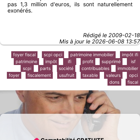
pas 1,3 million d'euros, ils sont naturellement
exonérés.
Rédigé le
2009-02-18
Mis à jour le 2026-06-08 13:57
foyer fiscal
scpi opci
patrimoine immobilier
impôt ifi
patrimoine
impôt
ifi
profit
supprimé
isf
scpi
parts
société
contribuables
immobilier
foyer
fiscalement
usufruit
taxable
valeurs
opci
dons
fiscal